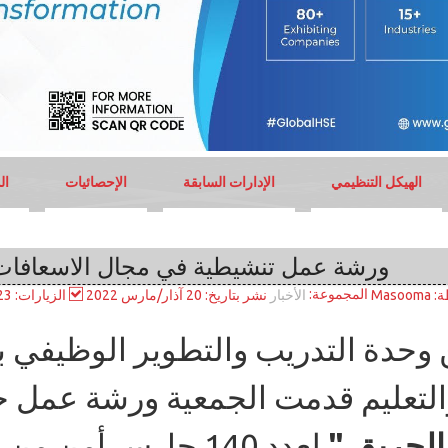
الهيكل التنظيمي
الإدارات السابقة
الإحصائيات
ال
ورشة عمل تنشيطية في مجال الاسعافات ا
المجموعة:
ة:
Masooma
نشر بتاريخ: 20 آذار/مارس 2022
الزيارات: 3223
الأخبار
وحدة التدريب والتطوير الوظيفي ب
والتعليم قدمت الجمعية ورشة عمل
الحريق "
لعدد 140 حارس أمن