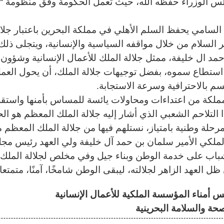
س الوزراء حفظه الله، حيث تعمل الحكومة وفق منظومة “
لسامي يحفظ السلم الأهلي في مملكة البحرين باعتبار جلالت
ر السلام من خلال مواقفه السياسية والإنسانية، ويتجلى ذلك
مد ال خليفة، ممثل جلالة الملك للأعمال الإنسانية وشؤون 
د استطاع سموه، بفضل توجيهات جلالة الملك، أن يحول الع
تسم بالاحترافية وسرعة الاستجابة.
مملكة من اعتداءات ومحاولات يائسة للمساس بأمنها واستقرار
ذا التلاحم الشعبي الذي أشار إليه جلالة الملك المعظم هو ا
ام مرحلة وطنية بامتياز، نستلهم فيها من جلالة الملك المعظم
لكي الأمير سلمان بن حمد آل خليفة ولي العهد رئيس مجلس ا
باب على خدمة الوطن وبناء جيل وفي مخلص لجلالة الملك ا
 ظل العهد الزاهر لجلالته، ليبقى الوطن شامخًا، آمنًا، متمتعا 
 أمناء المؤسسة الملكية للأعمال الإنسانية
حة والسلامة البحرينية