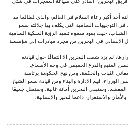
فريق البحرين” القادر على صياغة المعجزات في شتى
ه أحد أكبر رعاة السلام في العالم، والذي لطالما مد
 في التوجيهات السامية التي يكلف بها جلالته سمو
الشباب، حيث يقود سموه تنفيذ الرؤية الملكية السامية
مل الإنساني في البحرين من مجرد مبادرات إلى مؤسسة
ها، لم يزد شعب البحرين إلا التفافًا حول قيادته
لحصن المنيع والدرع الحقيقي في وجه الأطماع.
 معاني الثبات والحكمة، ومن نهج الحكومة برئاسة
لوزراء، قيم الإدارة والبناء ومن قيادة سمو الشيخ
لمعظم. وستبقى البحرين أمانة غالية، وسنظل جميعًا
بالأمان والاستقرار، داعما للخير والإنسانية.