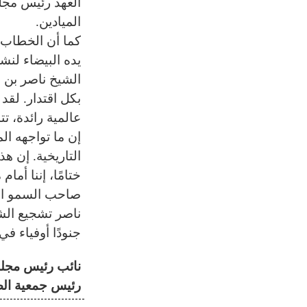
العهد رئيس مجل
الميادين.
كما أن الخطاب ا
يده البيضاء لنش
الشيخ ناصر بن ح
بكل اقتدار. لق
عالمية رائدة، ت
إن ما تواجهه ال
التاريخية. إن ه
ختامًا، إننا أم
صاحب السمو الم
ناصر تشجيع الش
جنودًا أوفياء في
نائب رئيس مجلس
رئيس جمعية الص