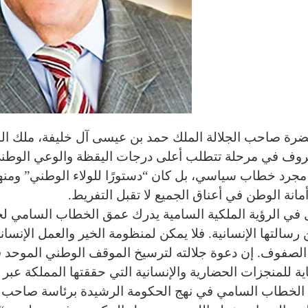
ة صاحب الجلالة الملك حمد بن عيسى آل خليفة، ملك البلا
روف في مرحلة تتطلب أعلى درجات اليقظة والوعي الوطني
جرد خطاب سياسي، بل كان “دستورًا للولاء الوطني” ومنهجًا 
انة الوطن في أعناق الجميع لا تقبل التفريط.
 في الرؤية الملكية السامية يدرك عمق الخطاب السامي لجلا
 رسالتها الإنسانية. فلا يمكن لمنظومة الخير والعمل الإن
الصفوف. إن دعوة جلالته لترسيخ الموقف الوطني الموحد في
 للمنجزات الحضارية والإنسانية التي حققتها المملكة عبر ت
 الخطاب السامي في نهج الحكومة الرشيدة برئاسة صاحب ا